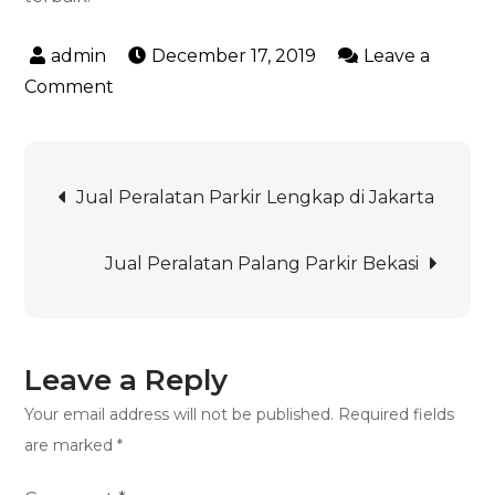
December 17, 2019
Leave a
on
Comment
Jual
Peralatan
Post
Parkir
Jual Peralatan Parkir Lengkap di Jakarta
Lengkap
navigation
di
Jual Peralatan Palang Parkir Bekasi
Bekasi
Leave a Reply
Your email address will not be published.
Required fields
are marked
*