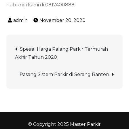
hubungi kami di 0817400888.
November 20, 2020
Post
Spesial Harga Palang Parkir Termurah
Akhir Tahun 2020
navigation
Pasang Sistem Parkir di Serang Banten
© Copyright 2025 Master Parkir